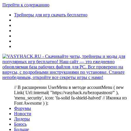
Перейти к содержанию
Трейнеры для игр скачать бесплатно
// В расширении UserMenu в методе accountMenu ( new
Link( Url::internal( "https://vasyhack.ru/bezopastnost/" ),
'menu_security', icon: 'fa-solid fa-shield-halved' // Иконка из
Font Awesome ) );
Форумы
Новости
Лидеры
Боюсь
Больше