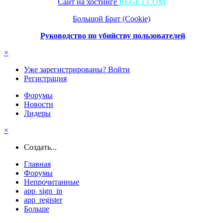
Сайт на хостинге
BEGET.COM
Большой Брат (Cookie)
‡
Руководство по убийству пользователей
.
×
Уже зарегистрированы? Войти
Регистрация
Форумы
Новости
Лидеры
×
Создать...
Главная
Форумы
Непрочитанные
app_sign_in
app_register
Больше