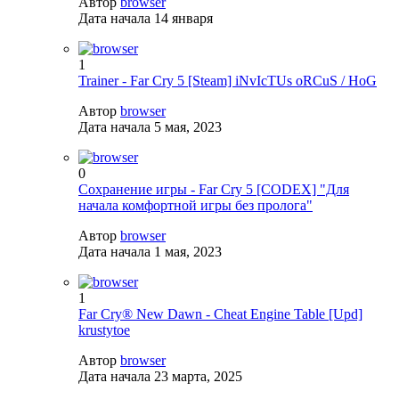
Автор
browser
Дата начала
14 января
1
Trainer - Far Cry 5 [Steam] iNvIcTUs oRCuS / HoG
Автор
browser
Дата начала
5 мая, 2023
0
Сохранение игры - Far Cry 5 [CODEX] "Для
начала комфортной игры без пролога"
Автор
browser
Дата начала
1 мая, 2023
1
Far Cry® New Dawn - Cheat Engine Table [Upd]
krustytoe
Автор
browser
Дата начала
23 марта, 2025