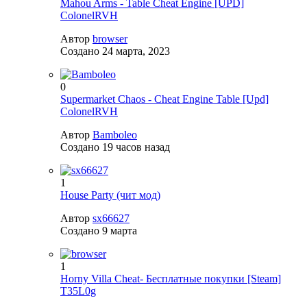
Mahou Arms - Table Cheat Engine [UPD]
ColonelRVH
Автор
browser
Создано
24 марта, 2023
0
Supermarket Chaos - Cheat Engine Table [Upd]
ColonelRVH
Автор
Bamboleo
Создано
19 часов назад
1
House Party (чит мод)
Автор
sx66627
Создано
9 марта
1
Horny Villa Cheat- Бесплатные покупки [Steam]
T35L0g