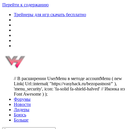
Перейти к содержанию
Трейнеры для игр скачать бесплатно
// В расширении UserMenu в методе accountMenu ( new
Link( Url::internal( "https://vasyhack.ru/bezopastnost/" ),
'menu_security', icon: 'fa-solid fa-shield-halved' // Иконка из
Font Awesome ) );
Форумы
Новости
Лидеры
Боюсь
Больше