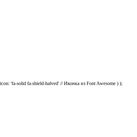
on: 'fa-solid fa-shield-halved' // Иконка из Font Awesome ) );