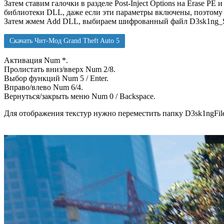
Затем ставим галочки в разделе Post-Inject Options на Erase 
библиотеки DLL, даже если эти параметры включены, поэтому о
Затем жмем Add DLL, выбираем шифрованный файл D3sk1ng_Scra
Скачать Чит-Мод Grand Theft Auto 5
Активация Num *.
Пролистать вниз/вверх Num 2/8.
Выбор функций Num 5 / Enter.
Вправо/влево Num 6/4.
Вернуться/закрыть меню Num 0 / Backspace.
Для отображения текстур нужно переместить папку D3sk1ngFile