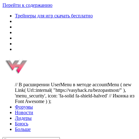
Перейти к содержанию
Трейнеры для игр скачать бесплатно
// В расширении UserMenu в методе accountMenu ( new
Link( Url::internal( "https://vasyhack.ru/bezopastnost/" ),
'menu_security', icon: 'fa-solid fa-shield-halved' // Иконка из
Font Awesome ) );
Форумы
Новости
Лидеры
Боюсь
Больше