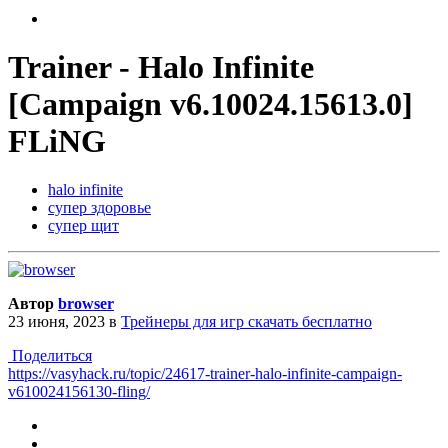
Trainer - Halo Infinite
[Campaign v6.10024.15613.0]
FLiNG
halo infinite
супер здоровье
супер щит
Автор
browser
23 июня, 2023
в
Трейнеры для игр скачать бесплатно
Поделиться
https://vasyhack.ru/topic/24617-trainer-halo-infinite-campaign-
v610024156130-fling/