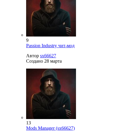
9
Passion Industry чит-мод
Автор
sx66627
Создано
28 марта
13
Mods Manager (sx66627)