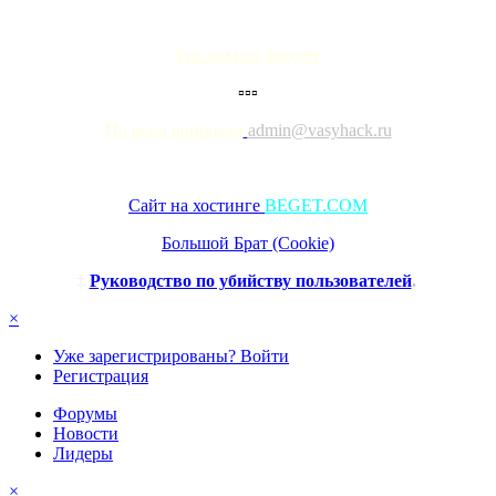
Реклама на форуме
▫▫▫
По всем вопросам
admin@vasyhack.ru
Сайт на хостинге
BEGET.COM
Большой Брат (Cookie)
‡
Руководство по убийству пользователей
.
×
Уже зарегистрированы? Войти
Регистрация
Форумы
Новости
Лидеры
×