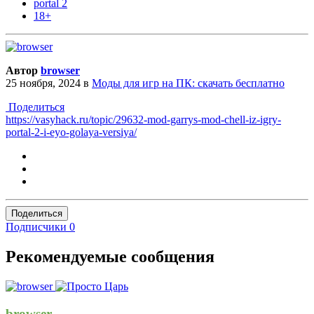
portal 2
18+
Автор
browser
25 ноября, 2024
в
Моды для игр на ПК: скачать бесплатно
Поделиться
https://vasyhack.ru/topic/29632-mod-garrys-mod-chell-iz-igry-
portal-2-i-eyo-golaya-versiya/
Поделиться
Подписчики
0
Рекомендуемые сообщения
browser