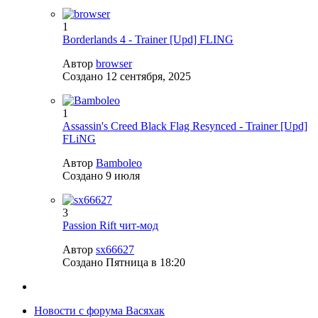
1
Borderlands 4 - Trainer [Upd] FLING
Автор
browser
Создано
12 сентября, 2025
1
Assassin's Creed Black Flag Resynced - Trainer [Upd]
FLiNG
Автор
Bamboleo
Создано
9 июля
3
Passion Rift чит-мод
Автор
sx66627
Создано
Пятница в 18:20
Новости с форума Васяхак