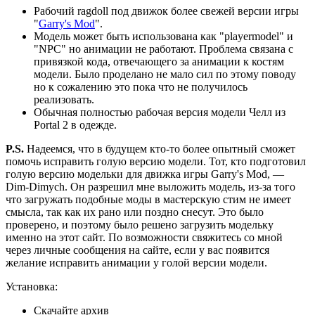
Рабочий ragdoll под движок более свежей версии игры
"
Garry's Mod
".
Модель может быть использована как "playermodel" и
"NPC" но анимации не работают. Проблема связана с
привязкой кода, отвечающего за анимации к костям
модели. Было проделано не мало сил по этому поводу
но к сожалению это пока что не получилось
реализовать.
Обычная полностью рабочая версия модели Челл из
Portal 2 в одежде.
P.S.
Надеемся, что в будущем кто-то более опытный сможет
помочь исправить голую версию модели. Тот, кто подготовил
голую версию модельки для движка игры Garry's Mod, —
Dim-Dimych. Он разрешил мне выложить модель, из-за того
что загружать подобные моды в мастерскую стим не имеет
смысла, так как их рано или поздно снесут. Это было
проверено, и поэтому было решено загрузить модельку
именно на этот сайт. По возможности свяжитесь со мной
через личные сообщения на сайте, если у вас появится
желание исправить анимации у голой версии модели.
Установка:
Скачайте архив