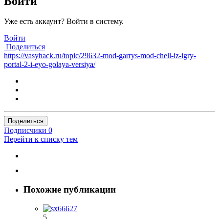
Войти
Уже есть аккаунт? Войти в систему.
Войти
Поделиться
https://vasyhack.ru/topic/29632-mod-garrys-mod-chell-iz-igry-
portal-2-i-eyo-golaya-versiya/
Поделиться
Подписчики
0
Перейти к списку тем
Похожие публикации
5