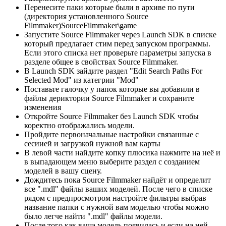
Перенесите паки которые были в архиве по пути
(директория установленного Source
Filmmaker)SourceFilmmaker\game
Запустите Source Filmmaker через Launch SDK в списке
который предлагает стим перед запуском программы.
Если этого списка нет проверьте параметры запуска в
разделе общее в свойствах Source Filmmaker.
В Launch SDK зайдите раздел "Edit Search Paths For
Selected Mod" из категрии "Mod"
Поставьте галочку у папок которые вы добавили в
файлы дериктории Source Filmmaker и сохраните
изменения
Откройте Source Filmmaker без Launch SDK чтобы
коректно отображались модели.
Пройдите первоначальные настройки связанные с
сесиией и загрузкой нужной вам карты
В левой части найдите копку плюсика нажмите на неё и
в выпадающем меню выберите раздел с созданием
моделей в вашу сцену.
Дождитесь пока Source Filmmaker найдёт и определит
все ".mdl" файлы ваших моделей. После чего в списке
рядом с предпросмотром настройте фильтры выбрав
название папки с нужной вам моделью чтобы можно
было легче найти ".mdl" файлы модели.
После того как ваша модель появилась и если на ней