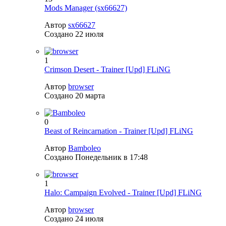
Mods Manager (sx66627)
Автор
sx66627
Создано
22 июля
1
Crimson Desert - Trainer [Upd] FLiNG
Автор
browser
Создано
20 марта
0
Beast of Reincarnation - Trainer [Upd] FLiNG
Автор
Bamboleo
Создано
Понедельник в 17:48
1
Halo: Campaign Evolved - Trainer [Upd] FLiNG
Автор
browser
Создано
24 июля